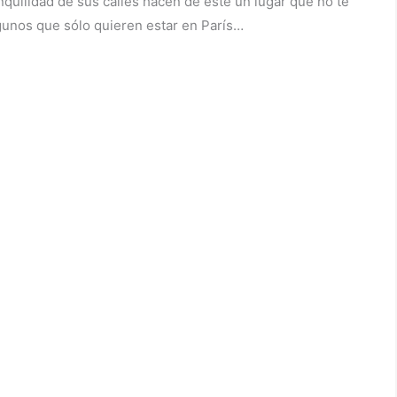
anquilidad de sus calles hacen de este un lugar que no te
lgunos que sólo quieren estar en París…