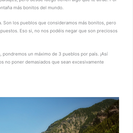
montaña más bonitos del mundo.
iva. Son los pueblos que consideramos más bonitos, pero
 puestos. Eso si, no nos podéis negar que son preciosos
, pondremos un máximo de 3 pueblos por país. ¡Así
mos no poner demasiados que sean excesivamente