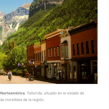
 Norteamérica
. Telluride, situado en el estado de
s increíbles de la región.