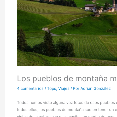
Los pueblos de montaña m
4 comentarios
/
Tops
,
Viajes
/ Por
Adrián González
Todos hemos visto alguna vez fotos de esos pueblos 
todos ellos, los pueblos de montaña suelen tener un en
vistas de la naturaleza,o las casitas en medio de esos