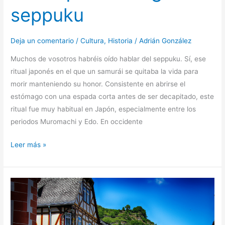
seppuku
Deja un comentario
/
Cultura
,
Historia
/
Adrián González
Muchos de vosotros habréis oído hablar del seppuku. Sí, ese
ritual japonés en el que un samurái se quitaba la vida para
morir manteniendo su honor. Consistente en abrirse el
estómago con una espada corta antes de ser decapitado, este
ritual fue muy habitual en Japón, especialmente entre los
periodos Muromachi y Edo. En occidente
Leer más »
50
curiosidades
sobre
Alemania