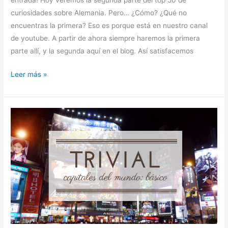
entrada! Hoy veremos la segunda parte del top 50 de
curiosidades sobre Alemania. Pero… ¿Cómo? ¿Qué no
encuentras la primera? Eso es porque está en nuestro canal
de youtube. A partir de ahora siempre haremos la primera
parte allí, y la segunda aquí en el blog. Así satisfacemos
Leer más »
Trival
sobre
capitales
del
mundo:
Nivel
básico