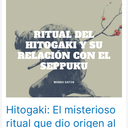
Hitogaki:
El
misterioso
ritual
que
dio
origen
al
seppuku
Hitogaki: El misterioso
ritual que dio origen al