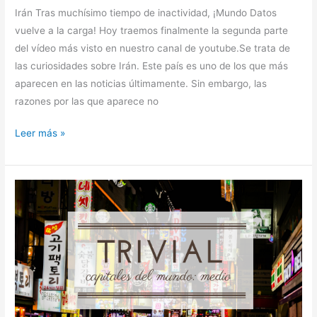
Irán Tras muchísimo tiempo de inactividad, ¡Mundo Datos
vuelve a la carga! Hoy traemos finalmente la segunda parte
del vídeo más visto en nuestro canal de youtube.Se trata de
las curiosidades sobre Irán. Este país es uno de los que más
aparecen en las noticias últimamente. Sin embargo, las
razones por las que aparece no
Leer más »
Capitales
del
Mundo:
Nivel
Intermedio