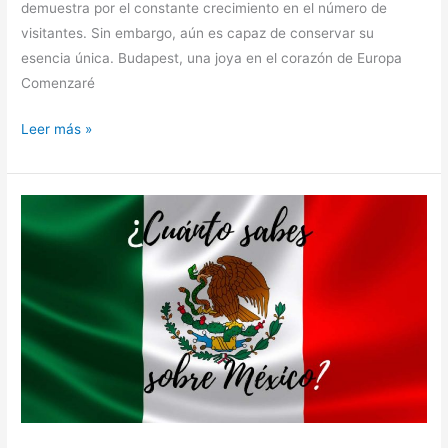
demuestra por el constante crecimiento en el número de
visitantes. Sin embargo, aún es capaz de conservar su
esencia única. Budapest, una joya en el corazón de Europa
Comenzaré
Leer más »
¿Cuánto
sabes
sobre
México?