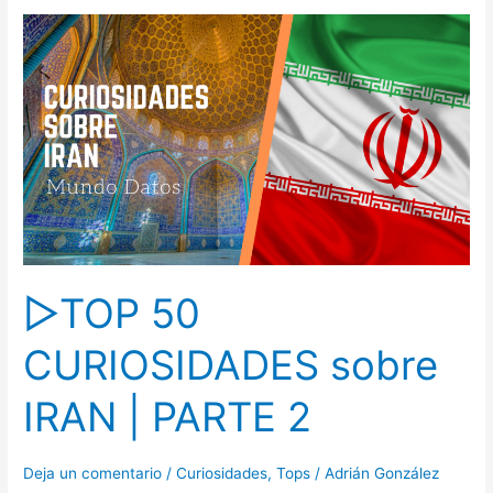
▷TOP
50
CURIOSIDADES
sobre
IRAN
|
PARTE
2
▷TOP 50
CURIOSIDADES sobre
IRAN | PARTE 2
Deja un comentario
/
Curiosidades
,
Tops
/
Adrián González